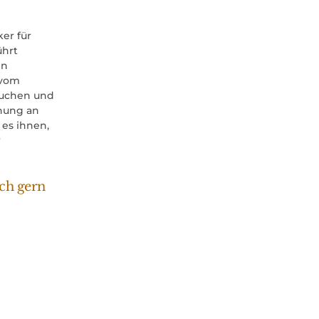
ker für
ührt
en
 vom
rsuchen und
hnung an
es ihnen,
r
ch gern