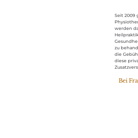
Seit 2009 
Physiother
werden da
Heilprakti
Gesundheit
zu behand
die Gebüh
diese priv
Zusatzver
Bei Fr