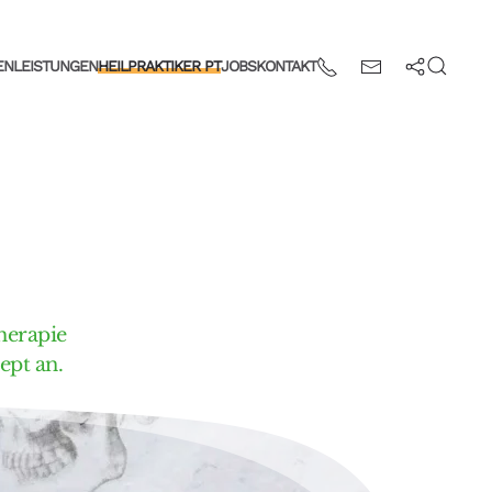
EN
LEISTUNGEN
HEILPRAKTIKER PT
JOBS
KONTAKT
herapie
ept an.